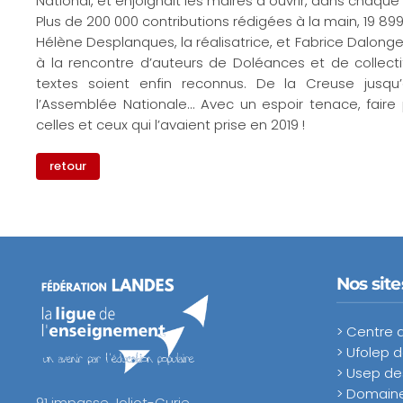
National, et enjoignait les maires à ouvrir, dans chaque
Plus de 200 000 contributions rédigées à la main, 19 89
Hélène Desplanques, la réalisatrice, et Fabrice Dalongevi
à la rencontre d’auteurs de Doléances et de collec
textes soient enfin reconnus. De la Creuse jusqu
l’Assemblée Nationale... Avec un espoir tenace, faire
celles et ceux qui l’avaient prise en 2019 !
retour
Nos sit
> Centre 
> Ufolep 
> Usep de
> Domaine
91 impasse Joliot-Curie