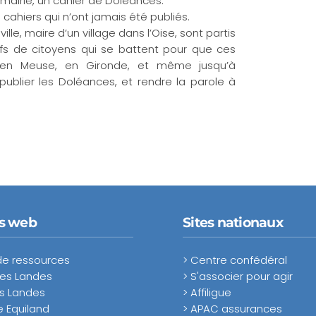
 mairie, un cahier de Doléances.
9 cahiers qui n’ont jamais été publiés.
lle, maire d’un village dans l’Oise, sont partis
tifs de citoyens qui se battent pour que ces
’en Meuse, en Gironde, et même jusqu’à
 publier les Doléances, et rendre la parole à
es web
Sites nationaux
de ressources
> Centre confédéral
des Landes
> S'associer pour agir
s Landes
> Affiligue
 Equiland
> APAC assurances