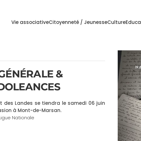
Vie associative
Citoyenneté / Jeunesse
Culture
Educa
E GÉNÉRALE &
 DOLEANCES
t des Landes se tiendra le samedi 06 juin
Évasion à Mont-de-Marsan.
 Ligue Nationale