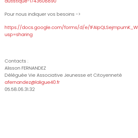
autistique-1743608890
Pour nous indiquer vos besoins ->
https://docs.google.com/forms/d/e/1FAIpQLSejmpumK_W
usp=sharing
Contacts :
Alisson FERNANDEZ
Déléguée Vie Associative Jeunesse et Citoyenneté
afernandez@laligue40.fr
05.58.06.31.32