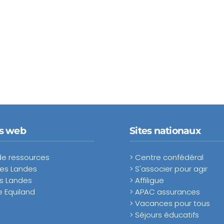
es web
Sites nationaux
de ressources
> Centre confédéral
des Landes
> S'associer pour agir
s Landes
> Affiligue
 Equiland
> APAC assurances
> Vacances pour tous
> Séjours éducatifs