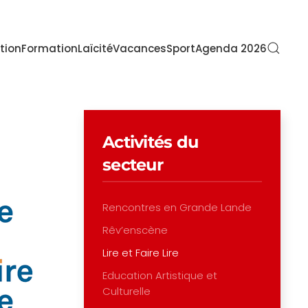
tion
Formation
Laïcité
Vacances
Sport
Agenda 2026
Activités du
secteur
Rencontres en Grande Lande
Rêv’enscène
Lire et Faire Lire
Education Artistique et
Culturelle