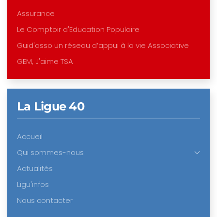
Assurance
Le Comptoir d'Education Populaire
Guid'asso un réseau d’appui à la vie Associative
GEM, J'aime TSA
La Ligue 40
Accueil
Qui sommes-nous
Actualités
Ligu'infos
Nous contacter