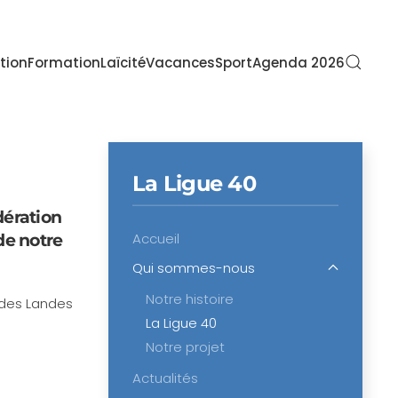
tion
Formation
Laïcité
Vacances
Sport
Agenda 2026
La Ligue 40
dération
Accueil
de notre
Qui sommes-nous
Notre histoire
 des Landes
La Ligue 40
Notre projet
Actualités